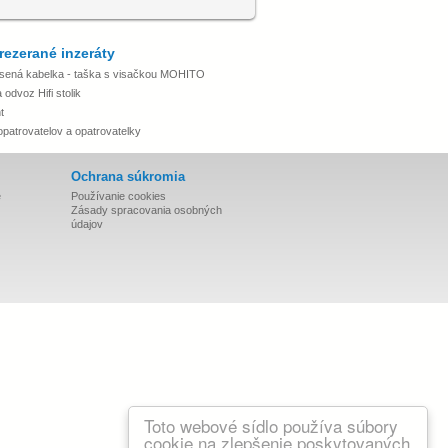
rezerané inzeráty
sená kabelka - taška s visačkou MOHITO
odvoz Hifi stolik
t
opatrovatelov a opatrovatelky
Ochrana súkromia
e
Používanie cookies
Zásady spracovania osobných
údajov
Toto webové sídlo používa súbory
cookie na zlepšenie poskytovaných