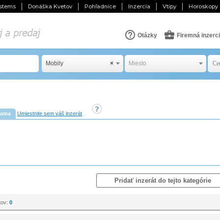
stems
Donáška Kvetov
Pohľadnice
Inzercia
Vtipy
Horoskopy
Otázky
Firemná inzerc
Mobily
×
Miesto
lama
Umiestnite sem váš inzerát
Pridať inzerát do tejto kategórie
tov:
0