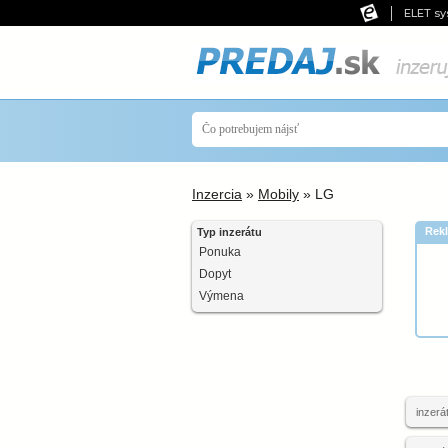
ELET sy
Inzercia
»
Mobily
» LG
Rek
Typ inzerátu
Ponuka
Dopyt
Výmena
inzerá