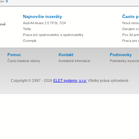
tov:
0
Najnovšie inzeráty
Často p
Audi A4 Avant 2.0 TFSI, 7/24
Nová neno
ové
Tehly
Darujem za 
Praca pre opatrovatelov a opatrovatelky
Pvs.3d prin
Ozempik
Praca pre 
Pomoc
Kontakt
Podmienky
Často kladené otázky
Kontaktné informácie
Podmienky inzerci
Copyright © 1997 - 2026
ELET systems, s.r.o.
Všetky práva vyhradené