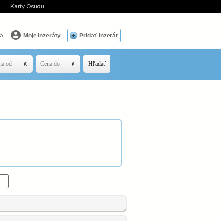
Karty Osudu
ia
Moje inzeráty
Pridať inzerát
Hľadať