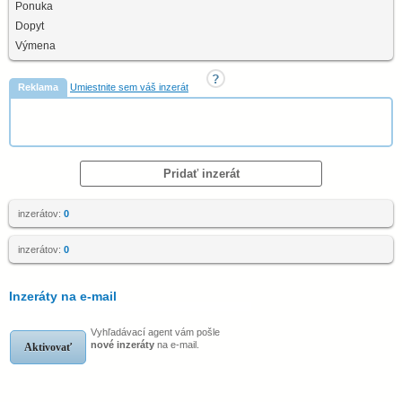
Ponuka
Dopyt
Výmena
Reklama
Umiestnite sem váš inzerát
Pridať inzerát
inzerátov:
0
inzerátov:
0
Inzeráty na e-mail
Vyhľadávací agent vám pošle
nové inzeráty
na e-mail.
Aktivovať