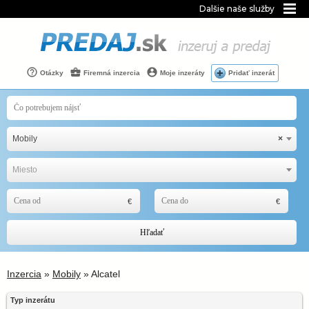
Dalšie naše služby
Otázky
Firemná inzercia
Moje inzeráty
Pridať inzerát
Mobily
×
Miesto
Hľadať
Inzercia
»
Mobily
» Alcatel
Typ inzerátu