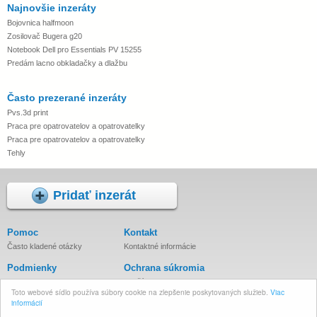
Najnovšie inzeráty
Bojovnica halfmoon
Zosilovač Bugera g20
Notebook Dell pro Essentials PV 15255
Predám lacno obkladačky a dlažbu
Často prezerané inzeráty
Pvs.3d print
Praca pre opatrovatelov a opatrovatelky
Praca pre opatrovatelov a opatrovatelky
Tehly
Pridať inzerát
Pomoc
Kontakt
Často kladené otázky
Kontaktné informácie
Podmienky
Ochrana súkromia
Podmienky inzercie
Používanie cookies
Toto webové sídlo používa súbory cookie na zlepšenie poskytovaných služieb.
Viac
Zásady spracovania osobných
informácií
údajov